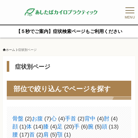
MENU
【５秒でご案内】症状検索ページもご利用ください
ホーム
症状別ページ
症状別ページ
部位で絞り込んでページを探す
骨盤
(2)
お腹
(7)
心
(4)
手首
(2)
背中
(4)
肘
(4)
顔
(1)
体
(14)
膝
(4)
足
(20)
手
(6)
腕
(5)
頭
(13)
腰
(17)
首
(2)
肩
(5)
顎
(1)