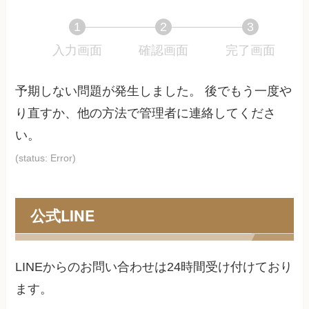
1
2
3
入力画面
現
確認画面
現
完了画面
現
在
在
在
表
表
表
予期しない問題が発生しました。 後でもう一度や
示
示
示
り直すか、他の方法で管理者に連絡してくださ
さ
さ
さ
い。
れ
れ
れ
て
て
て
(status: Error)
い
い
い
る
る
る
画
画
画
公式LINE
面
面
面
で
で
で
す。
す。
す。
LINEからのお問い合わせは24時間受け付けており
ます。