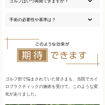
ゴルフはいつ再開できますか？
悪化の原因となります。無理をせず適切な休息を
取ることが大切です。
痛みが完全に引いてから再開することが大切で
す。違和感が残っている場合は無理せず、医師と
手術の必要性や基準は？
相談しながら復帰の時期を決めましょう。段階的
な復帰が重要です。
保存的治療で改善が見込めない場合や、仕事・生
活に大きく支障が出ている場合は手術を検討しま
す。まずは専門医とよく相談し、セカンドオピニ
オンも検討しましょう。
ゴルフ肘で悩まされていた皆さまも、当院でカイ
ロプラクティックの施術を受けて、このような変
化がありました。