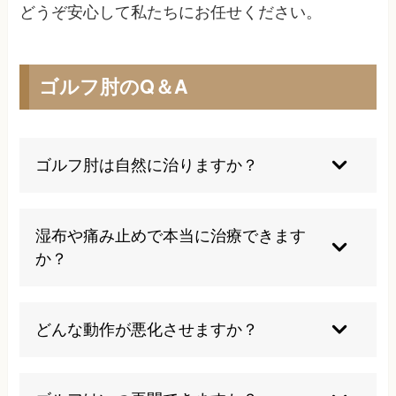
どうぞ安心して私たちにお任せください。
ゴルフ肘のQ＆A
ゴルフ肘は自然に治りますか？
ゴルフ肘は自然に治ることもありますが、多くは
原因となる動作の見直しや積極的な治療が必要で
湿布や痛み止めで本当に治療できます
す。軽症なら安静で改善する場合がありますが、
か？
慢性化を防ぐ早期対策が大切です。
湿布や痛み止めは一時的な痛みの緩和には有効で
すが、根本的な改善には動作や生活習慣の見直
どんな動作が悪化させますか？
し、リハビリが重要です。薬だけに頼るのではな
く、原因に対するアプローチが必要です。
手首を強くひねる動作や重い物を繰り返し持つこ
と、痛みがあるのに運動やゴルフを続けることは