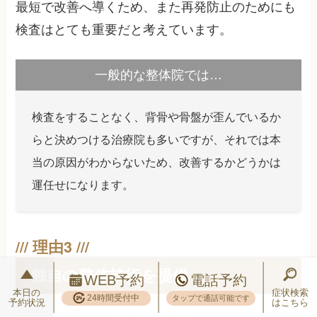
最短で改善へ導くため、また再発防止のためにも
検査はとても重要だと考えています。
一般的な整体院では…
検査をすることなく、背骨や骨盤が歪んでいるか
らと決めつける治療院も多いですが、それでは本
当の原因がわからないため、改善するかどうかは
運任せになります。
独自の整体技術を提供
WEB予約
電話予約
本日の
症状検索
24時間受付中
タップで通話可能です
予約状況
はこちら