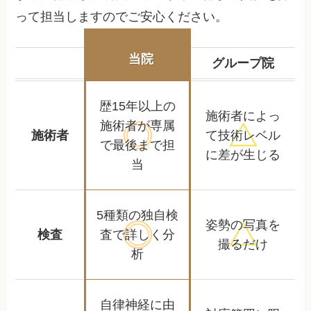
って担当しますのでご安心ください。
当院
グループ院
歴15年以上の
施術者によっ
施術者が
専属
施術者
て
技術レベル
で最後まで担
に差が生じる
当
5種類の独自検
姿勢の写真を
検査
査で
詳しく分
撮るだけ
析
自律神経に由